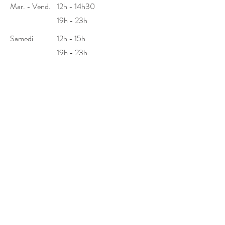
Mar. - Vend.
12h - 14h30
19h - 23h
Samedi
12h - 15h
19h - 23h
Si vous souhaitez offrir l'expérience
Kimono, n'hésitez pas à profiter de
nos bons cadeaux :
🌟 BON CADEAU 🌟
Nos autres établissements